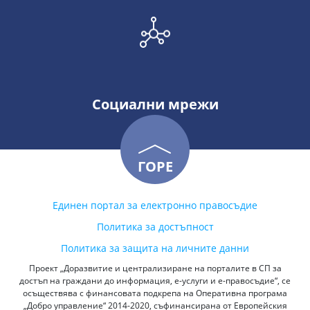
Социални мрежи
ГОРЕ
Единен портал за електронно правосъдие
Политика за достъпност
Политика за защита на личните данни
Проект „Доразвитие и централизиране на порталите в СП за
достъп на граждани до информация, е-услуги и е-правосъдие“, се
осъществява с финансовата подкрепа на Оперативна програма
„Добро управление“ 2014-2020, съфинансирана от Европейския