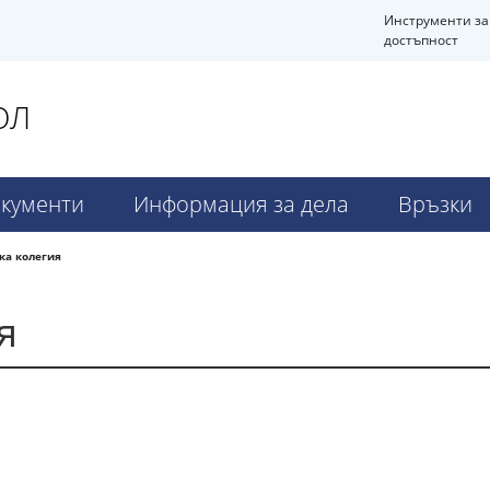
Инструменти за
достъпност
ОЛ
кументи
Информация за дела
Връзки
ка колегия
я