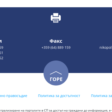
и
Факс
59
+359 (64) 889 159
nikopo
61
52
ГОРЕ
нно правосъдие
Политика за достъпност
Политика з
трализиране на порталите в СП за достъп на граждани до информация, е-у