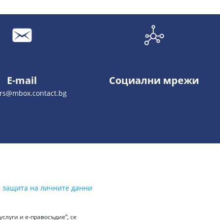
E-mail
Социални мрежи
lrs@mbox.contact.bg
а защита на личните данни
слуги и е-правосъдие“, се