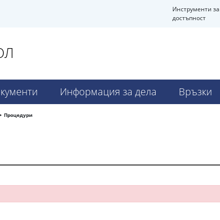
Инструменти за
достъпност
ОЛ
кументи
Информация за дела
Връзки
Процедури