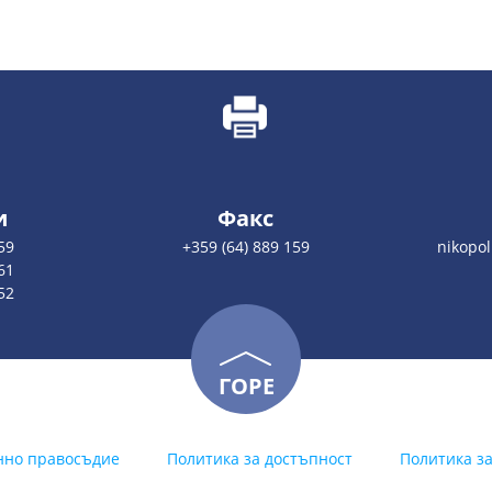
и
Факс
59
+359 (64) 889 159
nikopo
61
52
ГОРЕ
нно правосъдие
Политика за достъпност
Политика з